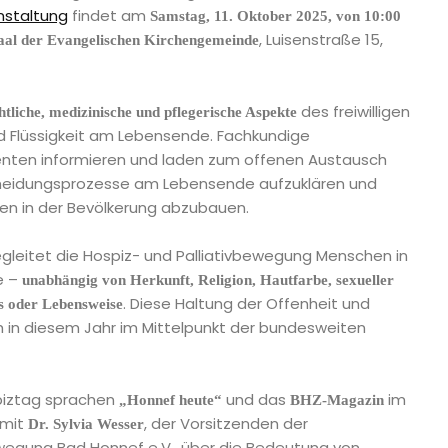
nstaltung
findet am
Samstag, 11. Oktober 2025, von 10:00
, Luisenstraße 15,
al der Evangelischen Kirchengemeinde
des freiwilligen
htliche, medizinische und pflegerische Aspekte
d Flüssigkeit am Lebensende. Fachkundige
enten informieren und laden zum offenen Austausch
ntscheidungsprozesse am Lebensende aufzuklären und
en in der Bevölkerung abzubauen.
egleitet die Hospiz- und Palliativbewegung Menschen in
e –
unabhängig von Herkunft, Religion, Hautfarbe, sexueller
. Diese Haltung der Offenheit und
us oder Lebensweise
h in diesem Jahr im Mittelpunkt der bundesweiten
piztag sprachen
und das
im
„Honnef heute“
BHZ-Magazin
mit
, der Vorsitzenden der
Dr. Sylvia Wesser
gung Bad Honnef e.V., über die Bedeutung von