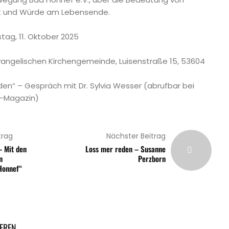
eit und Würde am Lebensende.
ag, 11. Oktober 2025
ngelischen Kirchengemeinde, Luisenstraße 15, 53604
en“ – Gespräch mit Dr. Sylvia Wesser (abrufbar bei
Z-Magazin)
trag
Nächster Beitrag
– Mit den
Loss mer reden – Susanne
n
Perzborn
Honnef“
EREN