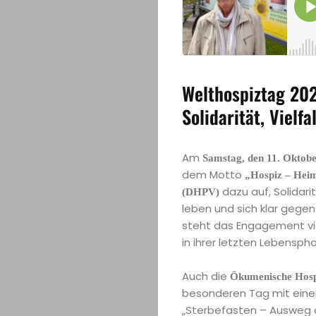
Welthospiztag 202
Solidarität, Vielf
Am
Samstag, den 11. Oktob
dem Motto
„Hospiz – Heim
dazu auf, Solidari
(DHPV)
leben und sich klar gege
steht das Engagement vie
in ihrer letzten Lebensph
Auch die
Ökumenische Hosp
besonderen Tag mit eine
„Sterbefasten – Ausweg o