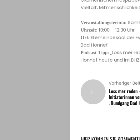
Print
Vielfalt, Mitmenschlichk
Datenschutz
Samst
Veranstaltungstermin:
Impressum
10:00 – 12:30 Uhr
Uhrzeit:
Gemeindesaal der Eva
Ort:
Kontakt
Bad Honnef
„Loss mer red
Podcast-Tipp:
Honnef heute und im BH
Vorheriger Bei
Loss mer reden 
Initiatorinnen vo
„Rundgang Bad 
HIER KÖNNEN SIE KOMMENTI