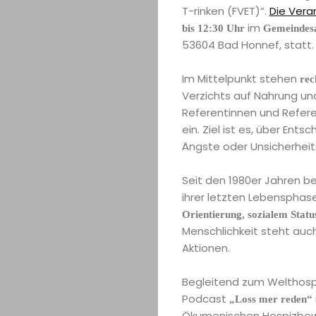
T-rinken (FVET)“.
Die Vera
im
bis 12:30 Uhr
Gemeindesa
53604 Bad Honnef, statt.
Im Mittelpunkt stehen
rec
Verzichts auf Nahrung un
Referentinnen und Refer
ein. Ziel ist es, über E
Ängste oder Unsicherheit
Home
Seit den 1980er Jahren b
Magazin
ihrer letzten Lebensphas
Orientierung, sozialem Stat
Menschlichkeit steht auc
Podcast
Aktionen.
BHZ
Begleitend zum Welthos
Podcast
„Loss mer reden“
Ökumenischen Hospizbewe